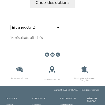
Choix des options
14 résultats affichés
Paiement sécurisé
Fabrication artisanale
Savoir-faire local
française
Copyright 2022 @KREAIOD – Tous
droits
réservés
PLAISANCE
CARAVANING
INFORMATIONS
RÉSEAUX
SOCIAUX
Bateau
Location
Mentions légales