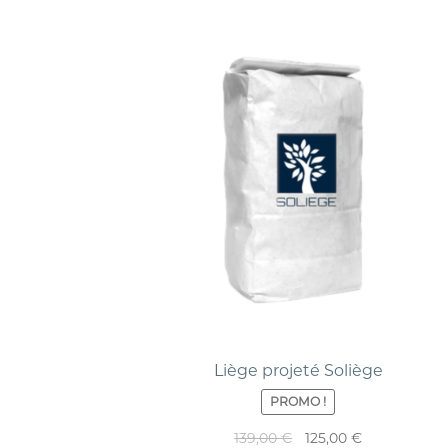
Liège projeté Soliège
PROMO !
139,00
€
125,00
€