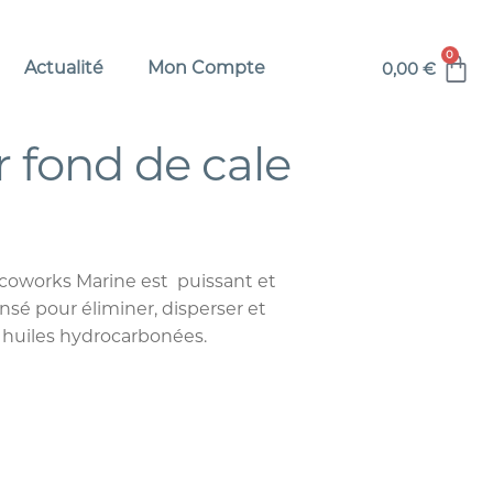
0
Actualité
Mon Compte
0,00
€
 fond de cale
Ecoworks Marine est puissant et
sé pour éliminer, disperser et
es huiles hydrocarbonées.