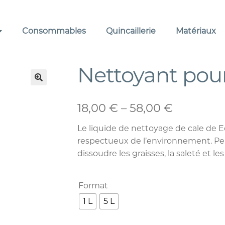
Consommables
Quincaillerie
Matériaux
Nettoyant pour
🔍
18,00
€
–
58,00
€
Le liquide de nettoyage de cale de 
respectueux de l’environnement. Pen
dissoudre les graisses, la saleté et l
Format
1 L
5 L