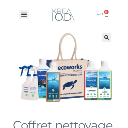
0
0,00
€
🔍
Coffret nettoyage