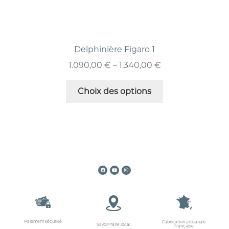
Delphinière Figaro 1
1.090,00
€
–
1.340,00
€
Choix des options
Paiement sécurisé
Fabrication artisanale
Savoir-faire local
française