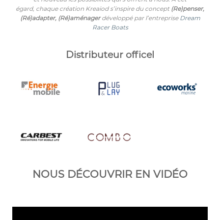
égard,
chaque création Kreaiod s’inspire du concept
(Re)penser,
(Ré)adapter, (Ré)aménager
développé par l’entreprise
Dream
Racer Boats
Distributeur officel
NOUS DÉCOUVRIR EN VIDÉO