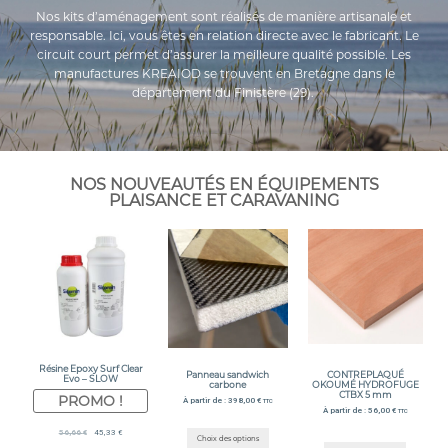
Nos kits d’aménagement sont réalisés de manière artisanale et
responsable. Ici, vous êtes en relation directe avec le fabricant. Le
circuit court permet d’assurer la meilleure qualité possible. Les
manufactures KREAIOD se trouvent en Bretagne dans le
département du Finistère (29).
NOS NOUVEAUTÉS EN ÉQUIPEMENTS
PLAISANCE ET CARAVANING
Résine Epoxy Surf Clear
CONTREPLAQUÉ
Panneau sandwich
Evo – SLOW
OKOUMÉ HYDROFUGE
carbone
CTBX 5 mm
PROMO !
À partir de :
398,00
€
TTC
À partir de :
56,00
€
TTC
56,66
€
45,33
€
Choix des options