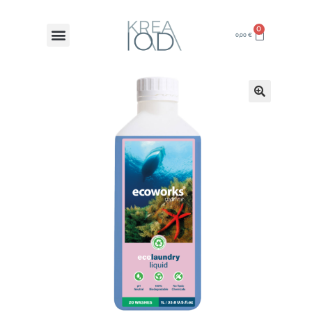
0
0,00
€
🔍