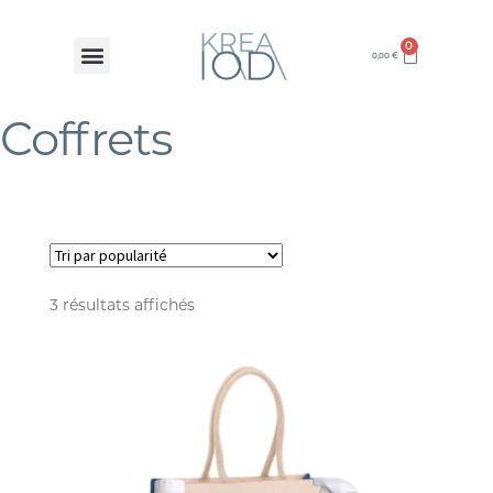
0
0,00
€
Coffrets
3 résultats affichés