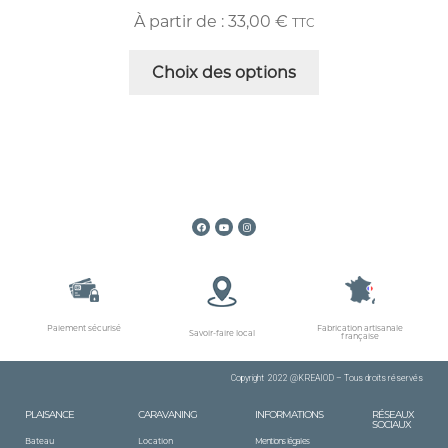
À partir de :
33,00
€
TTC
Choix des options
Paiement sécurisé
Fabrication artisanale
Savoir-faire local
française
Copyright 2022 @KREAIOD – Tous
droits
réservés
PLAISANCE
CARAVANING
INFORMATIONS
RÉSEAUX
SOCIAUX
Bateau
Location
Mentions légales