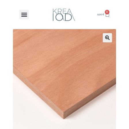
0
0,00
€
🔍