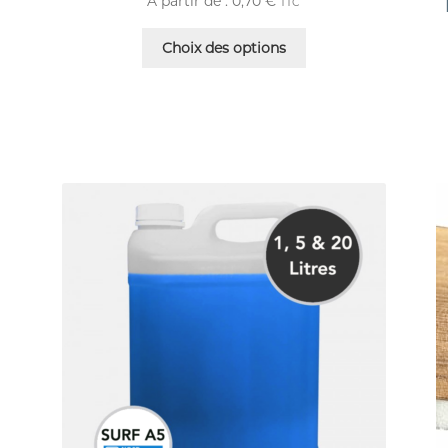
À partir de :
0,70
€
TTC
Choix des options