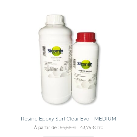
Résine Epoxy Surf Clear Evo – MEDIUM
À partir de :
54,68
€
43,75
€
TTC