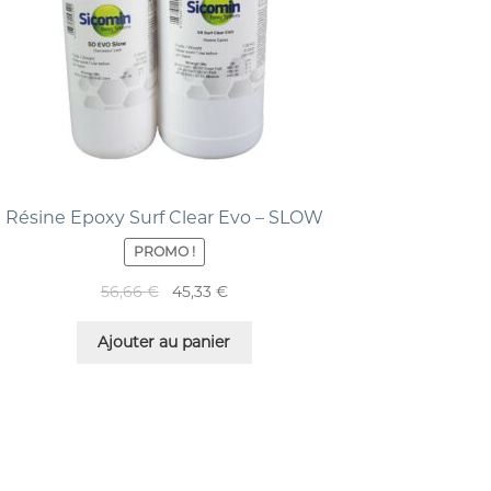
Résine Epoxy Surf Clear Evo – SLOW
PROMO !
56,66
€
45,33
€
Ajouter au panier