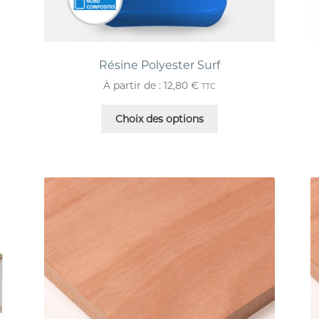
Résine Polyester Surf
À partir de :
12,80
€
TTC
Choix des options