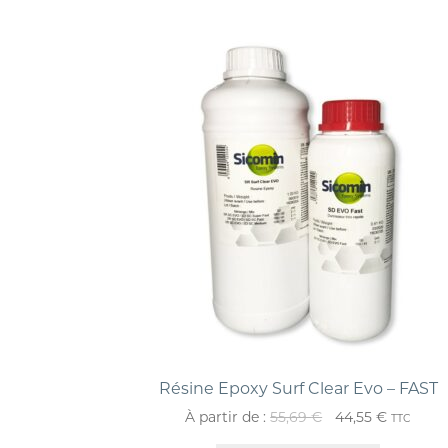
Résine Epoxy Surf Clear Evo – FAST
À partir de :
55,69
€
44,55
€
TTC