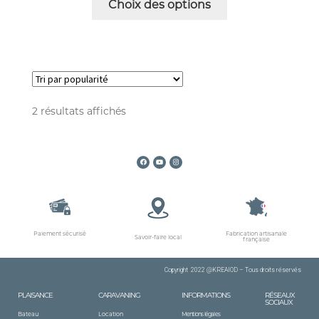
Choix des options
2 résultats affichés
Paiement sécurisé
Fabrication artisanale
Savoir-faire local
française
Copyright 2022 @KREAIOD – Tous
droits
réservés
PLAISANCE
CARAVANING
INFORMATIONS
RÉSEAUX
SOCIAUX
Bateau
Location
Mentions légales