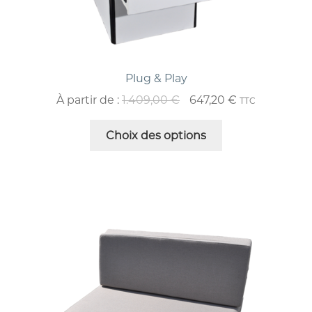
Plug & Play
À partir de :
1.409,00
€
647,20
€
TTC
Choix des options