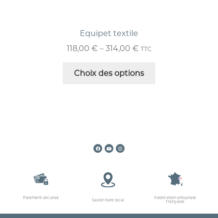
Equipet textile
118,00
€
–
314,00
€
TTC
Choix des options
Paiement sécurisé
Fabrication artisanale
Savoir-faire local
française