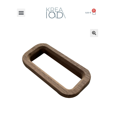
0
0,00
€
🔍