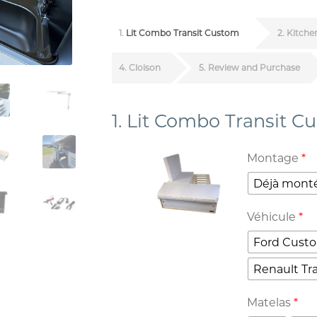
1
Lit Combo Transit Custom
2
Kitche
4
Cloison
5
Review and Purchase
1
Lit Combo Transit C
Montage
*
Déjà mont
Véhicule
*
Ford Custo
Renault Tra
Matelas
*