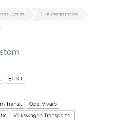
nette Hybride
3
Kit énergie mobile
ustom
é
En Kit
m Transit
Opel Vivaro
fic
Volkswagen Transporter